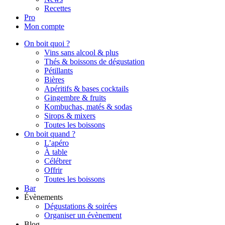
Recettes
Pro
Mon compte
On boit quoi ?
Vins sans alcool & plus
Thés & boissons de dégustation
Pétillants
Bières
Apéritifs & bases cocktails
Gingembre & fruits
Kombuchas, matés & sodas
Sirops & mixers
Toutes les boissons
On boit quand ?
L’apéro
À table
Célébrer
Offrir
Toutes les boissons
Bar
Évènements
Dégustations & soirées
Organiser un évènement
Blog