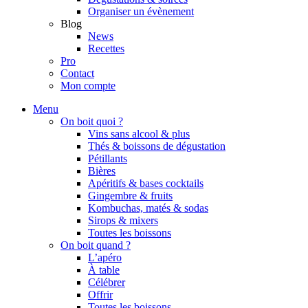
Organiser un évènement
Blog
News
Recettes
Pro
Contact
Mon compte
Menu
On boit quoi ?
Vins sans alcool & plus
Thés & boissons de dégustation
Pétillants
Bières
Apéritifs & bases cocktails
Gingembre & fruits
Kombuchas, matés & sodas
Sirops & mixers
Toutes les boissons
On boit quand ?
L’apéro
À table
Célébrer
Offrir
Toutes les boissons