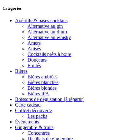
Catégories
Apéritifs & bases cocktails
Alternative au gin
Alternative au rhum
Alternative au whisky
Amers
Anisés
Cocktails prêts à boire
Douceurs
Fruités
Bières
Bières ambrées
Bières blanches
Bières blondes
Bières IPA
Boissons de dégustation [à répartir]
Carte cadeau
Coffret découverte
Les packs
Événements
Gingembre & fruits
Concentrés
Distillats de gingembre