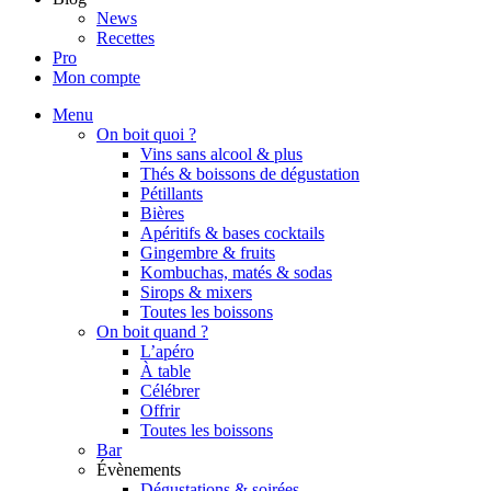
News
Recettes
Pro
Mon compte
Menu
On boit quoi ?
Vins sans alcool & plus
Thés & boissons de dégustation
Pétillants
Bières
Apéritifs & bases cocktails
Gingembre & fruits
Kombuchas, matés & sodas
Sirops & mixers
Toutes les boissons
On boit quand ?
L’apéro
À table
Célébrer
Offrir
Toutes les boissons
Bar
Évènements
Dégustations & soirées