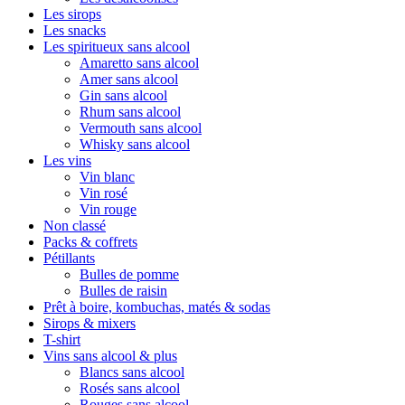
Les sirops
Les snacks
Les spiritueux sans alcool
Amaretto sans alcool
Amer sans alcool
Gin sans alcool
Rhum sans alcool
Vermouth sans alcool
Whisky sans alcool
Les vins
Vin blanc
Vin rosé
Vin rouge
Non classé
Packs & coffrets
Pétillants
Bulles de pomme
Bulles de raisin
Prêt à boire, kombuchas, matés & sodas
Sirops & mixers
T-shirt
Vins sans alcool & plus
Blancs sans alcool
Rosés sans alcool
Rouges sans alcool