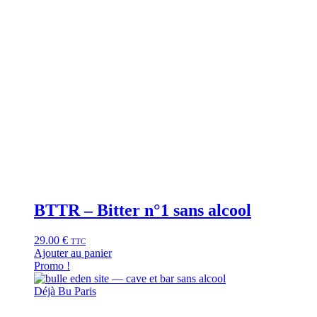
BTTR – Bitter n°1 sans alcool
29.00
€
TTC
Ajouter au panier
Promo !