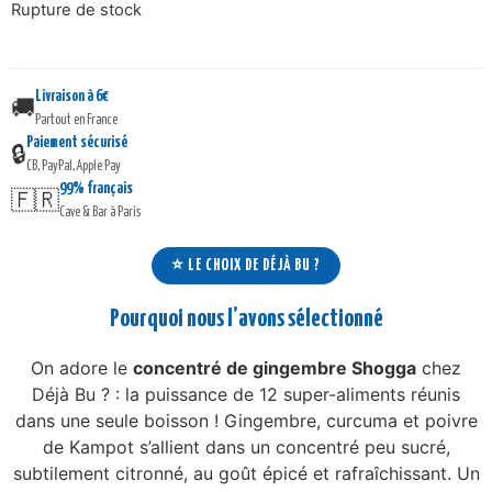
Rupture de stock
Livraison à 6€
🚚
Partout en France
Paiement sécurisé
🔒
CB, PayPal, Apple Pay
99% français
🇫🇷
Cave & Bar à Paris
⭐ LE CHOIX DE DÉJÀ BU ?
Pourquoi nous l’avons sélectionné
On adore le
concentré de gingembre Shogga
chez
Déjà Bu ? : la puissance de 12 super-aliments réunis
dans une seule boisson ! Gingembre, curcuma et poivre
de Kampot s’allient dans un concentré peu sucré,
subtilement citronné, au goût épicé et rafraîchissant. Un