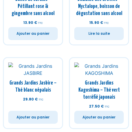
Pétillant rose &
Nyctalope, boisson de
gingembre sans alcool
dégustation sans alcool
13.90
€
15.90
€
TTC
TTC
Ajouter au panier
Lire la suite
Grands Jardins Jasbire –
Grands Jardins
Thé blanc népalais
Kagoshima – Thé vert
torréfié japonais
29.80
€
TTC
27.50
€
TTC
Ajouter au panier
Ajouter au panier