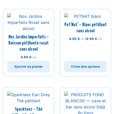
Pet’Nat’ – Blanc pétillant
sans alcool
Nos Jardins Imparfaits –
4.50
€
–
12.90
€
TTC
Boisson pétillante rosat
sans alcool
4.50
€
TTC
Ajouter au panier
Choix des options
Sparkteez – Thé