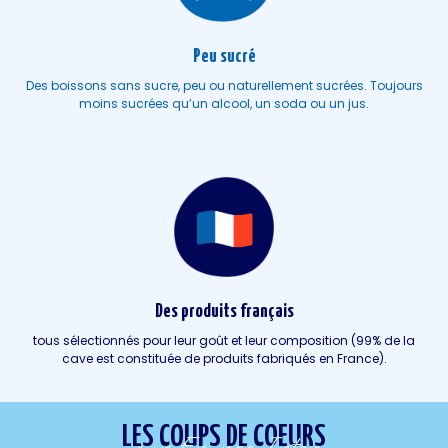
Peu sucré
Des boissons sans sucre, peu ou naturellement sucrées. Toujours
moins sucrées qu’un alcool, un soda ou un jus.
Nous utilisons des cookies pour vous offrir la meilleure
expérience sur notre site.
Quel produit
Accepter
Rejeter
pour moi ?
Des produits français
tous sélectionnés pour leur goût et leur composition (99% de la
cave est constituée de produits fabriqués en France).
LES COUPS DE COEURS