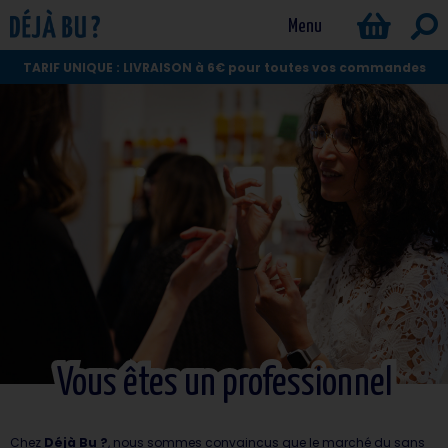
Menu
TARIF UNIQUE : LIVRAISON à 6€ pour toutes vos commandes
Vous êtes un professionnel
Vous êtes un professionnel
Chez
Déjà Bu ?
, nous sommes convaincus que le marché du sans