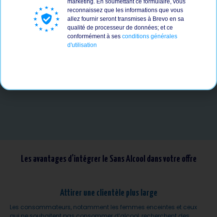
marketing. En soumettant ce formulaire, vous
reconnaissez que les informations que vous
allez fournir seront transmises à Brevo en sa
qualité de processeur de données; et ce
conformément à ses
conditions générales
d'utilisation
Les avantages d’intégrer le Sans Alcool dans votre offre
Attirer une clientèle plus large
Les consommateurs, notamment les femmes enceintes et ceux
qui ne souhaitent pas consommer d’alcool, recherchent des