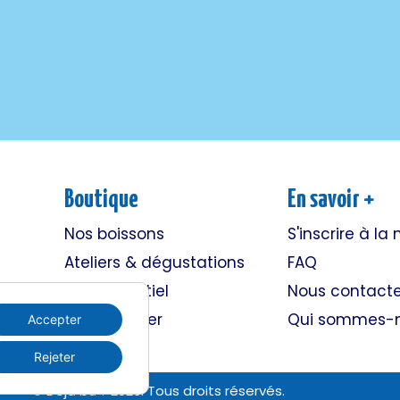
Boutique
En savoir +
Nos boissons
S'inscrire à la
Ateliers & dégustations
FAQ
e
Evènementiel
Nous contacte
Nous trouver
Qui sommes-n
Accepter
Rejeter
© Déjà bu ? 2026. Tous droits réservés.