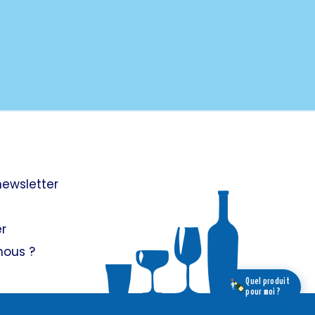
 newsletter
r
ous ?
Quel produit
pour moi ?