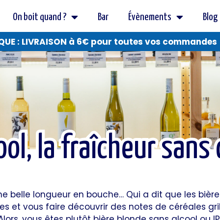
On boit quand ?
Bar
Évènements
Blog
QUE : LIVRAISON à 6€ pour toutes vos commandes
ool, la fraîcheur san
ool, la fraîcheur san
belle longueur en bouche… Qui a dit que les bières
dées et vous faire découvrir des notes de céréales gr
Alors, vous êtes plutôt bière blonde sans alcool ou I