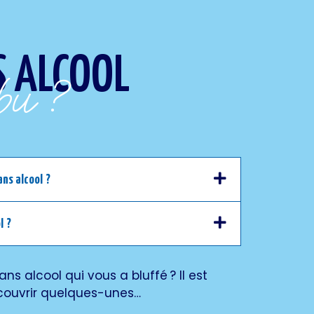
S ALCOOL
bu ?
ns alcool ?
l ?
ans alcool qui vous a bluffé
? Il est
couvrir quelques-unes…