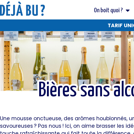
On boit quoi ?
TARIF UNI
Bières sans alc
Bières sans alc
Une mousse onctueuse, des arômes houblonnés, une 
savoureuses
? Pas nous
! Ici, on aime brasser les i
touche rafraîchissante qui fait toute la différence. 