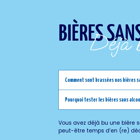
BIÈRES SAN
Déjà 
Comment sont brassées nos bières sa
Pourquoi tester les bières sans alcoo
Vous avez déjà bu une bière s
peut-être temps d’en (re) dé