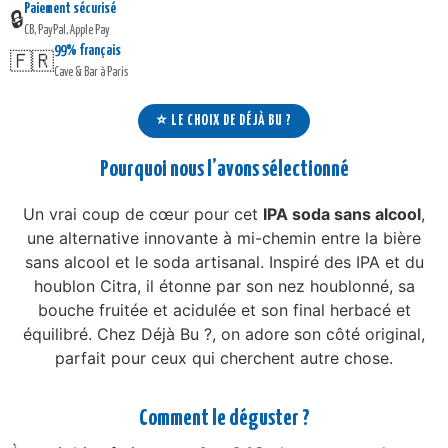
Paiement sécurisé
🔒
CB, PayPal, Apple Pay
99% français
🇫🇷
Cave & Bar à Paris
⭐ LE CHOIX DE DÉJÀ BU ?
Pourquoi nous l’avons sélectionné
Un vrai coup de cœur pour cet
IPA soda sans alcool
,
une alternative innovante à mi-chemin entre la bière
sans alcool et le soda artisanal. Inspiré des IPA et du
houblon Citra, il étonne par son nez houblonné, sa
bouche fruitée et acidulée et son final herbacé et
équilibré. Chez Déjà Bu ?, on adore son côté original,
parfait pour ceux qui cherchent autre chose.
Comment le déguster ?