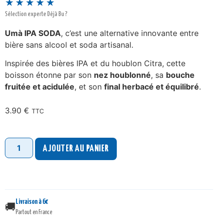
★★★★★
Sélection experte Déjà Bu ?
Umà IPA SODA
, c’est une alternative innovante entre
bière sans alcool et soda artisanal.
Inspirée des bières IPA et du houblon Citra, cette
boisson étonne par son
nez houblonné
, sa
bouche
fruitée et acidulée
, et son
final herbacé et équilibré
.
3.90
€
TTC
AJOUTER AU PANIER
Livraison à 6€
🚚
Partout en France