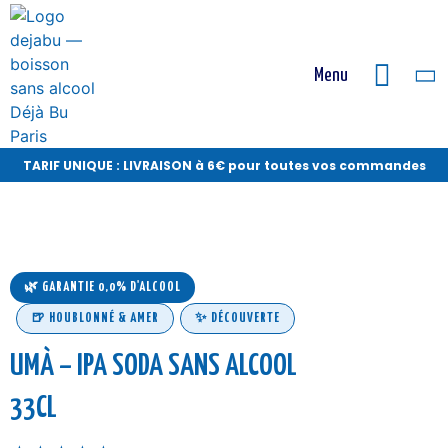
Menu
TARIF UNIQUE : LIVRAISON à 6€ pour toutes vos commandes
🌿 GARANTIE 0,0% D'ALCOOL
🍺 HOUBLONNÉ & AMER
✨ DÉCOUVERTE
UMÀ – IPA SODA SANS ALCOOL
33CL