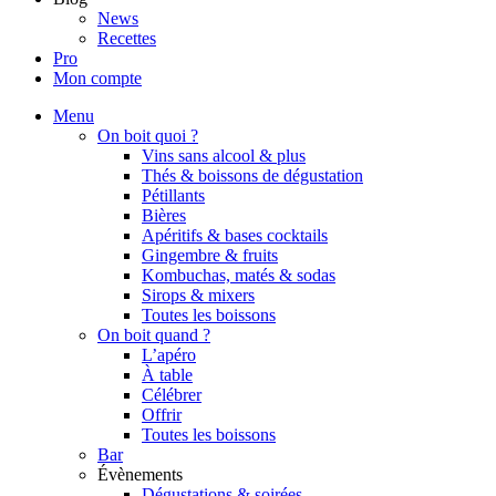
News
Recettes
Pro
Mon compte
Menu
On boit quoi ?
Vins sans alcool & plus
Thés & boissons de dégustation
Pétillants
Bières
Apéritifs & bases cocktails
Gingembre & fruits
Kombuchas, matés & sodas
Sirops & mixers
Toutes les boissons
On boit quand ?
L’apéro
À table
Célébrer
Offrir
Toutes les boissons
Bar
Évènements
Dégustations & soirées