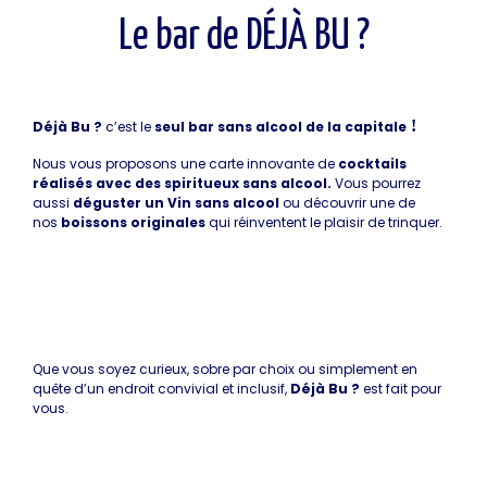
Le bar de DÉJÀ BU ?
Le bar de DÉJÀ BU ?
!
Déjà Bu ?
c’est le
seul bar sans alcool de la capitale
Nous vous proposons une carte innovante de
cocktails
réalisés avec des
spiritueux sans alcool.
Vous pourrez
aussi
déguster un Vin sans alcool
ou découvrir une de
nos
boissons originales
qui réinventent le plaisir de trinquer.
Que vous soyez curieux, sobre par choix ou simplement en
quête d’un endroit convivial et inclusif,
Déjà Bu ?
est fait pour
vous.