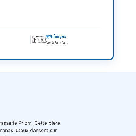
99% français
|
🇫🇷
Cave & Bar à Paris
rasserie Prizm. Cette bière
l’ananas juteux dansent sur