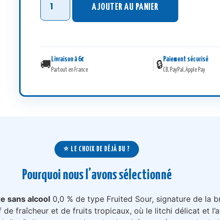
AJOUTER AU PANIER
Livraison à 6€
Paiement sécurisé
|
🚚
🔒
Partout en France
CB, PayPal, Apple Pay
⭐ LE CHOIX DE DÉJÀ BU ?
Pourquoi nous l’avons sélectionné
re sans alcool
0,0 % de type Fruited Sour, signature de la b
 de fraîcheur et de fruits tropicaux, où le litchi délicat et 