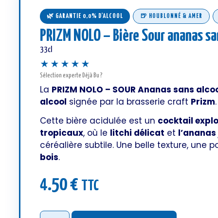
🍺 HOUBLONNÉ & AMER
🌿 GARANTIE 0,0% D'ALCOOL
PRIZM NOLO – Bière Sour ananas sa
33cl
★★★★★
Sélection experte Déjà Bu ?
La
PRIZM NOLO – SOUR Ananas sans alcool
alcool
signée par la brasserie craft
Prizm
.
Cette bière acidulée est un
cocktail explo
tropicaux
, où le
litchi délicat
et
l’ananas
céréalière subtile. Une belle texture, une p
bois
.
4.50
€
TTC