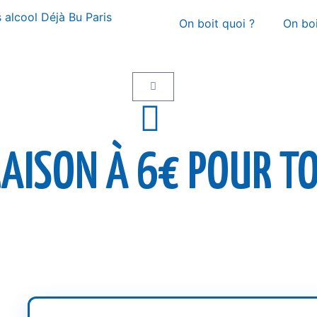
On boit quoi ?
On bo
VRAISON À 6€ POUR T