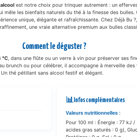
 alcool
est notre choix pour trinquer autrement : un efferve
i mêle les bienfaits naturels du thé à la finesse des bulles
rience unique, élégante et rafraîchissante. Chez Déjà Bu ?,
 raffinement, une vraie alternative premium aux bulles class
Comment le déguster ?
8 °C
, dans une flûte ou un verre à vin pour préserver ses fin
f, au brunch ou pour célébrer, il accompagne à merveille des 
n thé pétillant sans alcool festif et élégant.
📊
Infos complémentaires
Valeurs nutritionnelles :
Pour 100 ml : Énergie : 77 kJ /
acides gras saturés : 0 g), Gluc
Protéines : 0 g, Sel : 0 g.