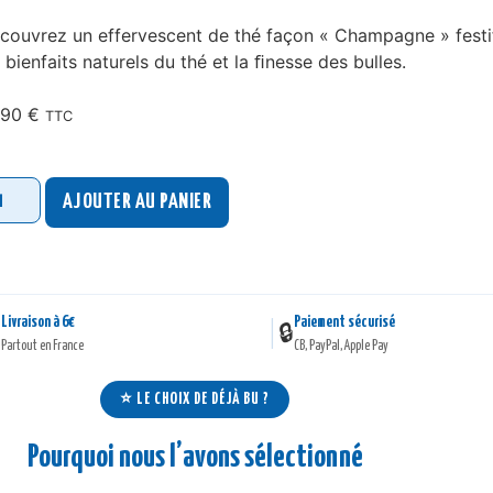
couvrez un effervescent de thé façon « Champagne » festif 
s bienfaits naturels du thé et la ﬁnesse des bulles.
.90
€
TTC
AJOUTER AU PANIER
Livraison à 6€
Paiement sécurisé
|

🔒
Partout en France
CB, PayPal, Apple Pay
⭐ LE CHOIX DE DÉJÀ BU ?
Pourquoi nous l’avons sélectionné