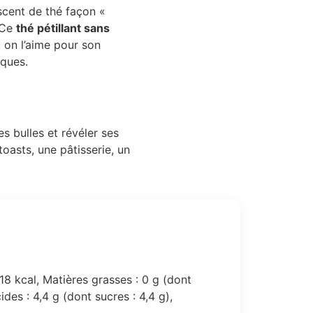
scent de thé façon «
. Ce
thé pétillant sans
 on l’aime pour son
iques.
es bulles et révéler ses
toasts, une pâtisserie, un
 18 kcal, Matières grasses : 0 g (dont
ides : 4,4 g (dont sucres : 4,4 g),