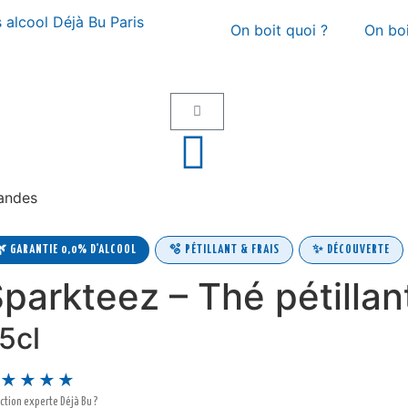
On boit quoi ?
On bo
andes
🫧 PÉTILLANT & FRAIS
✨ DÉCOUVERTE
 GARANTIE 0,0% D'ALCOOL
parkteez – Thé pétillan
5cl
★★★★
ction experte Déjà Bu ?