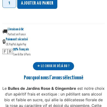
AJOUTER AU PANIER
Livraison à 6€
🚚
Partout en France
Paiement sécurisé
🔒
CB, PayPal, Apple Pay
99% français
🇫🇷
Cave & Bar à Paris
⭐ LE CHOIX DE DÉJÀ BU ?
Pourquoi nous l’avons sélectionné
Le
Bulles de Jardins Rose & Gingembre
est notre choix
d’un apéritif frais et exotique : un pétillant sans alcool
bio et faible en sucre, qui allie la délicatesse florale de
la rose au caractère vif et épicé du gingembre. Cette