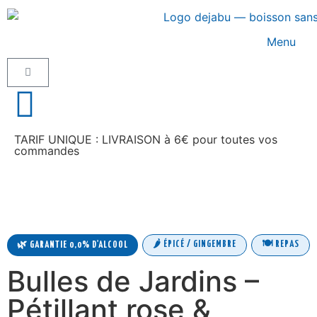
Menu
TARIF UNIQUE : LIVRAISON à 6€ pour toutes vos
commandes
🌶️ ÉPICÉ / GINGEMBRE
🍽️ REPAS
🌿 GARANTIE 0,0% D'ALCOOL
Bulles de Jardins –
Pétillant rose &