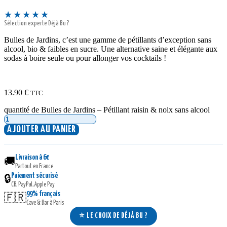
★★★★★
Sélection experte Déjà Bu ?
Bulles de Jardins, c’est une gamme de pétillants d’exception sans
alcool, bio & faibles en sucre. Une alternative saine et élégante aux
sodas à boire seule ou pour allonger vos cocktails !
13.90
€
TTC
quantité de Bulles de Jardins – Pétillant raisin & noix sans alcool
AJOUTER AU PANIER
Livraison à 6€
🚚
Partout en France
Paiement sécurisé
🔒
CB, PayPal, Apple Pay
99% français
🇫🇷
Cave & Bar à Paris
⭐ LE CHOIX DE DÉJÀ BU ?