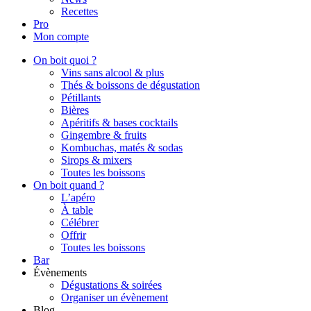
Recettes
Pro
Mon compte
On boit quoi ?
Vins sans alcool & plus
Thés & boissons de dégustation
Pétillants
Bières
Apéritifs & bases cocktails
Gingembre & fruits
Kombuchas, matés & sodas
Sirops & mixers
Toutes les boissons
On boit quand ?
L’apéro
À table
Célébrer
Offrir
Toutes les boissons
Bar
Évènements
Dégustations & soirées
Organiser un évènement
Blog