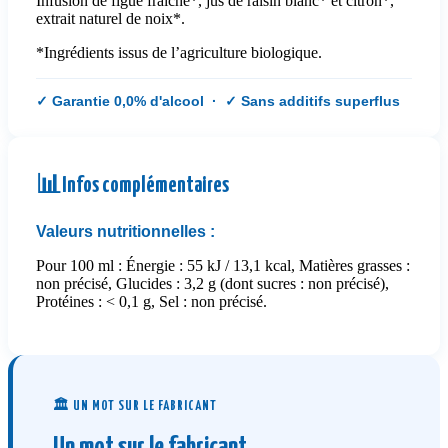
Infusion de figue fraîche*, jus de raisin blanc* et citron*,
extrait naturel de noix*.
*Ingrédients issus de l’agriculture biologique.
✓ Garantie 0,0% d'alcool · ✓ Sans additifs superflus
📊
Infos complémentaires
Valeurs nutritionnelles :
Pour 100 ml : Énergie : 55 kJ / 13,1 kcal, Matières grasses :
non précisé, Glucides : 3,2 g (dont sucres : non précisé),
Protéines : < 0,1 g, Sel : non précisé.
🏛️ UN MOT SUR LE FABRICANT
Un mot sur le fabricant