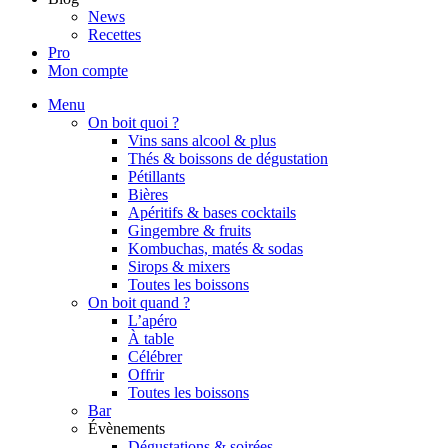
News
Recettes
Pro
Mon compte
Menu
On boit quoi ?
Vins sans alcool & plus
Thés & boissons de dégustation
Pétillants
Bières
Apéritifs & bases cocktails
Gingembre & fruits
Kombuchas, matés & sodas
Sirops & mixers
Toutes les boissons
On boit quand ?
L’apéro
À table
Célébrer
Offrir
Toutes les boissons
Bar
Évènements
Dégustations & soirées