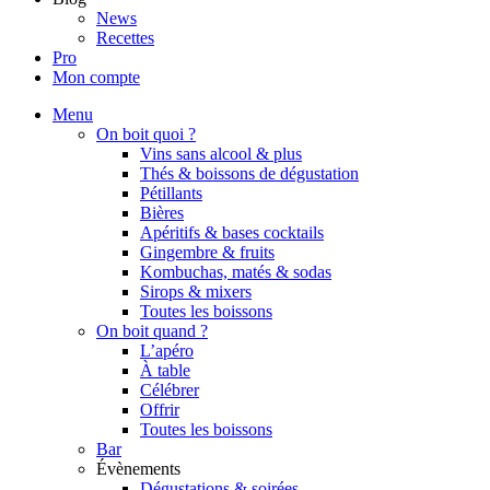
News
Recettes
Pro
Mon compte
Menu
On boit quoi ?
Vins sans alcool & plus
Thés & boissons de dégustation
Pétillants
Bières
Apéritifs & bases cocktails
Gingembre & fruits
Kombuchas, matés & sodas
Sirops & mixers
Toutes les boissons
On boit quand ?
L’apéro
À table
Célébrer
Offrir
Toutes les boissons
Bar
Évènements
Dégustations & soirées