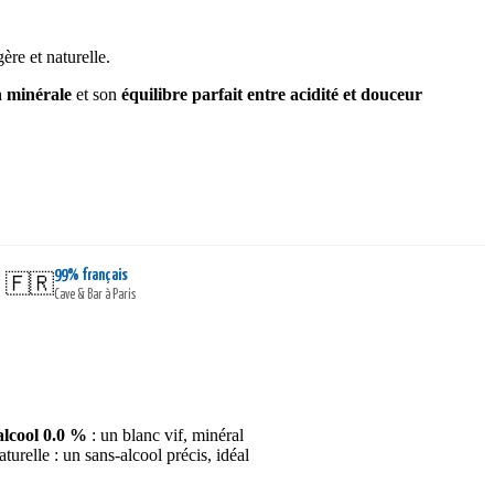
ère et naturelle.
n minérale
et son
équilibre parfait entre acidité et douceur
99% français
|
🇫🇷
Cave & Bar à Paris
alcool 0.0 %
: un blanc vif, minéral
turelle : un sans-alcool précis, idéal