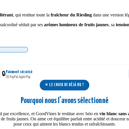
altérant
, qui restitue toute la
fraîcheur du Riesling
dans une version lég
salcoolisé séduit par ses
arômes lumineux de fruits jaunes
, sa
tensio
Paiement sécurisé
|
🔒
CB, PayPal, Apple Pay
⭐ LE CHOIX DE DÉJÀ BU ?
Pourquoi nous l’avons sélectionné
 par excellence, et GoodVines le restitue avec brio en
vin blanc sans 
e fruits jaunes. On aime cet équilibre parfait entre acidité et douceur na
pour ceux qui aiment les blancs tendus et rafraîchissants.