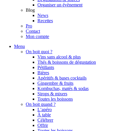
Organiser un évènement
Blog
News
Recettes
Pro
Contact
Mon compte
Menu
On boit quoi ?
Vins sans alcool & plus
Thés & boissons de dégustation
Pétillants
Bières
Apéritifs & bases cocktails
Gingembre & fruits
Kombuchas, matés & sodas
Sirops & mixers
Toutes les boissons
On boit quand ?
L’apéro
À table
Célébrer
Offrir
Toutes les boissons