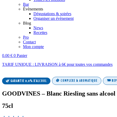
Bar
Évènements
Dégustations & soirées
Organiser un évènement
Blog
News
Recettes
Pro
Contact
Mon compte
0.00
€
0
Panier
TARIF UNIQUE : LIVRAISON à 6€ pour toutes vos commandes
🍇 COMPLEXE & AROMATIQUE
🍽️ RE
🌿 GARANTIE 0,0% D'ALCOOL
GOODVINES – Blanc Riesling sans alcool
75cl