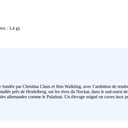
es : 3,4 g).
ondée par Christina Claus et Jörn Walkling, avec l’ambition de rendre
stallée près de Heidelberg, sur les rives du Neckar, dans le sud-ouest de
coles allemandes comme le Palatinat. Un élevage soigné en cuves inox prés