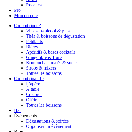
Recettes
Pro
Mon compte
On boit quoi ?
Vins sans alcool & plus
Thés & boissons de dégustation
Pétillants
Bières
Apéritifs & bases cocktails
Gingembre & fruits
Kombuchas, matés & sodas
Sirops & mixers
Toutes les boissons
On boit quand ?
L’apéro
À table
Célébrer
Offrir
Toutes les boissons
Bar
Évènements
Dégustations & soirées
Organiser un évènement
Blog