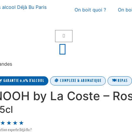
On boit quoi ?
On bo
andes
🍇 COMPLEXE & AROMATIQUE
🍽️ REPAS
 GARANTIE 0,0% D'ALCOOL
OOH by La Coste – Ros
5cl
★★★★
ction experte Déjà Bu ?