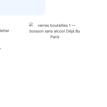
letter
?