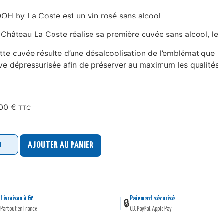
OH by La Coste est un vin rosé sans alcool.
 Château La Coste réalise sa première cuvée sans alcool, l
tte cuvée résulte d’une désalcoolisation de l’emblématique 
ve dépressurisée afin de préserver au maximum les qualités
.00
€
TTC
AJOUTER AU PANIER
Livraison à 6€
Paiement sécurisé
|

🔒
Partout en France
CB, PayPal, Apple Pay