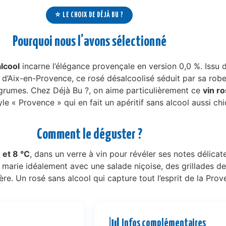
⭐ LE CHOIX DE DÉJÀ BU ?
Pourquoi nous l’avons sélectionné
lcool
incarne l’élégance provençale en version 0,0 %. Issu
d’Aix-en-Provence, ce rosé désalcoolisé séduit par sa robe 
agrumes. Chez Déjà Bu ?, on aime particulièrement ce
vin ro
yle « Provence » qui en fait un apéritif sans alcool aussi ch
Comment le déguster ?
 et 8 °C
, dans un verre à vin pour révéler ses notes délicat
l se marie idéalement avec une salade niçoise, des grillades 
re. Un rosé sans alcool qui capture tout l’esprit de la Prov
📊
Infos complémentaires