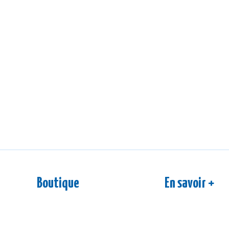
Boutique
En savoir +
Nos boissons
S'inscrire à la
Ateliers & dégustations
FAQ