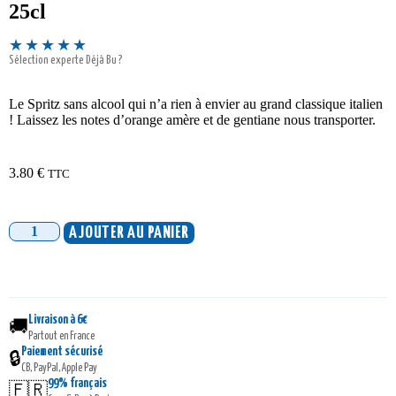
25cl
★★★★★
Sélection experte Déjà Bu ?
Le Spritz sans alcool qui n’a rien à envier au grand classique italien
! Laissez les notes d’orange amère et de gentiane nous transporter.
3.80
€
TTC
AJOUTER AU PANIER
Livraison à 6€
🚚
Partout en France
Paiement sécurisé
🔒
CB, PayPal, Apple Pay
99% français
🇫🇷