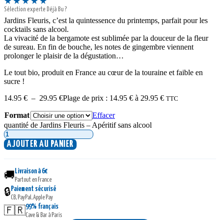
★★★★★
Sélection experte Déjà Bu ?
Jardins Fleuris, c’est la quintessence du printemps, parfait pour les
cocktails sans alcool.
La vivacité de la bergamote est sublimée par la douceur de la fleur
de sureau. En fin de bouche, les notes de gingembre viennent
prolonger le plaisir de la dégustation…
Le tout bio, produit en France au cœur de la touraine et faible en
sucre !
14.95
€
–
29.95
€
Plage de prix : 14.95 € à 29.95 €
TTC
Format
Effacer
quantité de Jardins Fleuris – Apéritif sans alcool
AJOUTER AU PANIER
Livraison à 6€
🚚
Partout en France
Paiement sécurisé
🔒
CB, PayPal, Apple Pay
99% français
🇫🇷
Cave & Bar à Paris