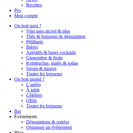
Recettes
Pro
Mon compte
On boit quoi ?
Vins sans alcool & plus
Thés & boissons de dégustation
Pétillants
Bières
Apéritifs & bases cocktails
Gingembre & fruits
Kombuchas, matés & sodas
Sirops & mixers
Toutes les boissons
On boit quand ?
L’apéro
À table
Célébrer
Offrir
Toutes les boissons
Bar
Évènements
Dégustations & soirées
Organiser un évènement
Blog