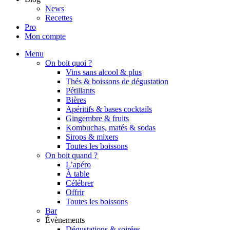
News
Recettes
Pro
Mon compte
Menu
On boit quoi ?
Vins sans alcool & plus
Thés & boissons de dégustation
Pétillants
Bières
Apéritifs & bases cocktails
Gingembre & fruits
Kombuchas, matés & sodas
Sirops & mixers
Toutes les boissons
On boit quand ?
L’apéro
À table
Célébrer
Offrir
Toutes les boissons
Bar
Évènements
Dégustations & soirées