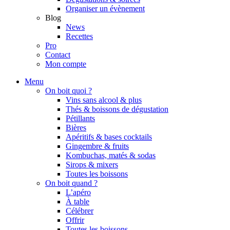
Organiser un évènement
Blog
News
Recettes
Pro
Contact
Mon compte
Menu
On boit quoi ?
Vins sans alcool & plus
Thés & boissons de dégustation
Pétillants
Bières
Apéritifs & bases cocktails
Gingembre & fruits
Kombuchas, matés & sodas
Sirops & mixers
Toutes les boissons
On boit quand ?
L’apéro
À table
Célébrer
Offrir
Toutes les boissons