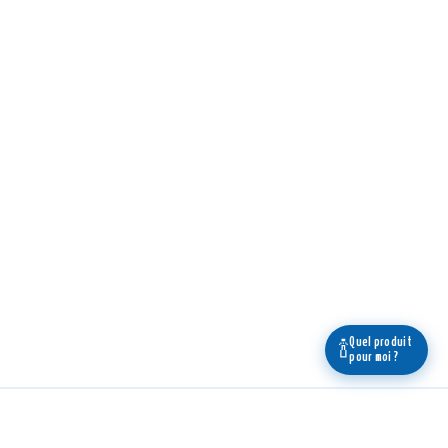
Quel produit
🍾
pour moi ?
Légal
Boutique
En savoir +