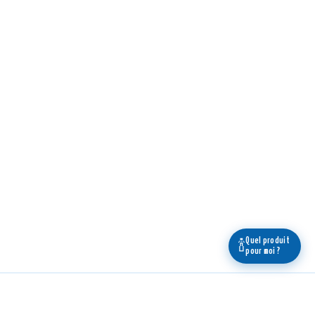
Quel produit
🍾
pour moi ?
Légal
Boutique
En savoir +