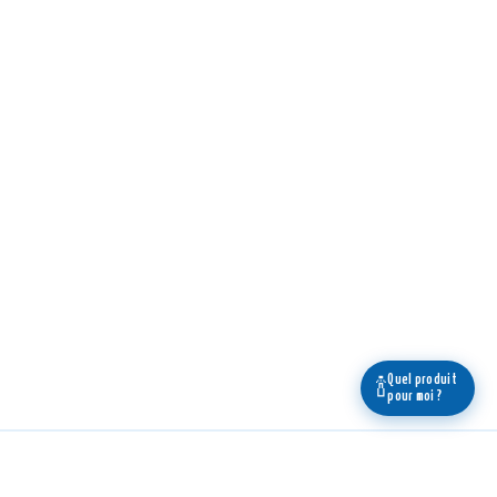
Quel produit
🍾
pour moi ?
Légal
Boutique
En savoir +