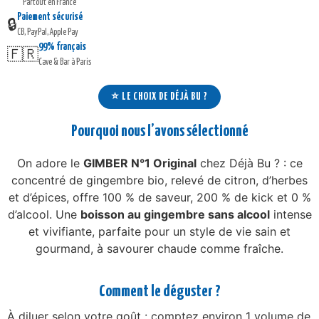
Partout en France
Paiement sécurisé
🔒
CB, PayPal, Apple Pay
99% français
🇫🇷
Cave & Bar à Paris
⭐ LE CHOIX DE DÉJÀ BU ?
Pourquoi nous l’avons sélectionné
On adore le
GIMBER N°1 Original
chez Déjà Bu ? : ce
concentré de gingembre bio, relevé de citron, d’herbes
et d’épices, offre 100 % de saveur, 200 % de kick et 0 %
d’alcool. Une
boisson au gingembre sans alcool
intense
et vivifiante, parfaite pour un style de vie sain et
gourmand, à savourer chaude comme fraîche.
Comment le déguster ?
À diluer selon votre goût : comptez environ 1 volume de