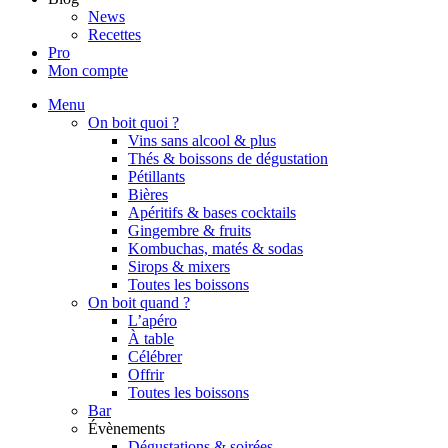
News
Recettes
Pro
Mon compte
Menu
On boit quoi ?
Vins sans alcool & plus
Thés & boissons de dégustation
Pétillants
Bières
Apéritifs & bases cocktails
Gingembre & fruits
Kombuchas, matés & sodas
Sirops & mixers
Toutes les boissons
On boit quand ?
L’apéro
À table
Célébrer
Offrir
Toutes les boissons
Bar
Évènements
Dégustations & soirées