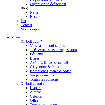
Organiser un évènement
Blog
News
Recettes
Pro
Contact
Mon compte
Menu
On boit quoi ?
Vins sans alcool & plus
Thés & boissons de dégustation
Pétillants
Bières
Apéritifs & bases cocktails
Gingembre & fruits
Kombuchas, matés & sodas
Sirops & mixers
Toutes les boissons
On boit quand ?
L’apéro
À table
Célébrer
Offrir
Toutes les boissons