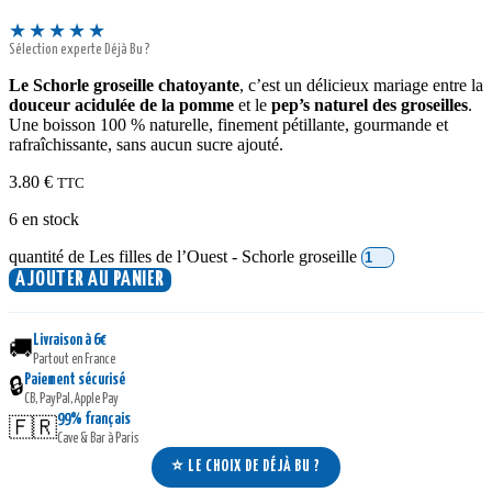
★★★★★
Sélection experte Déjà Bu ?
Le Schorle groseille chatoyante
, c’est un délicieux mariage entre la
douceur acidulée de la pomme
et le
pep’s naturel des groseilles
.
Une boisson 100 % naturelle, finement pétillante, gourmande et
rafraîchissante, sans aucun sucre ajouté.
3.80
€
TTC
6 en stock
quantité de Les filles de l’Ouest - Schorle groseille
AJOUTER AU PANIER
Livraison à 6€
🚚
Partout en France
Paiement sécurisé
🔒
CB, PayPal, Apple Pay
99% français
🇫🇷
Cave & Bar à Paris
⭐ LE CHOIX DE DÉJÀ BU ?