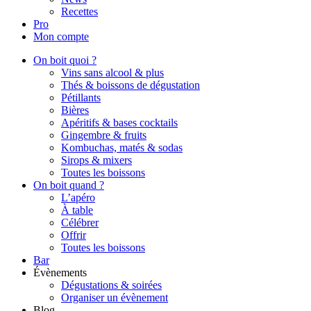
Recettes
Pro
Mon compte
On boit quoi ?
Vins sans alcool & plus
Thés & boissons de dégustation
Pétillants
Bières
Apéritifs & bases cocktails
Gingembre & fruits
Kombuchas, matés & sodas
Sirops & mixers
Toutes les boissons
On boit quand ?
L’apéro
À table
Célébrer
Offrir
Toutes les boissons
Bar
Évènements
Dégustations & soirées
Organiser un évènement
Blog