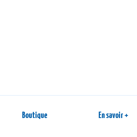
Boutique
En savoir +
Nos boissons
S'inscrire à la