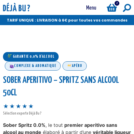
2
Menu
TARIF UNIQUE : LIVRAISON à 6€ pour toutes vos commandes
GARANTIE 0,0% D'ALCOOL
COMPLEXE & AROMATIQUE
APÉRO
SOBER APERITIVO – SPRITZ SANS ALCOOL
50CL
★★★★★
Sélection experte Déjà Bu ?
Sober Spritz 0.0%
, le tout
premier aperitivo sans
alcool au monde
élaboré à partir d’une
véritable liqueur