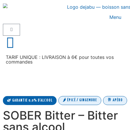
Menu
TARIF UNIQUE : LIVRAISON à 6€ pour toutes vos
commandes
🌶️ ÉPICÉ / GINGEMBRE
🥂 APÉRO
🌿 GARANTIE 0,0% D'ALCOOL
SOBER Bitter – Bitter
sans alcool