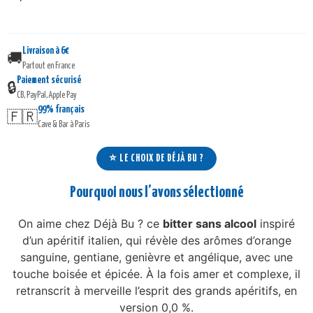
Livraison à 6€
🚚
Partout en France
Paiement sécurisé
🔒
CB, PayPal, Apple Pay
99% français
🇫🇷
Cave & Bar à Paris
⭐ LE CHOIX DE DÉJÀ BU ?
Pourquoi nous l’avons sélectionné
On aime chez Déjà Bu ? ce
bitter sans alcool
inspiré
d’un apéritif italien, qui révèle des arômes d’orange
sanguine, gentiane, genièvre et angélique, avec une
touche boisée et épicée. À la fois amer et complexe, il
retranscrit à merveille l’esprit des grands apéritifs, en
version 0,0 %.