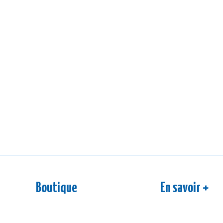
Boutique
En savoir +
Nos boissons
S'inscrire à la