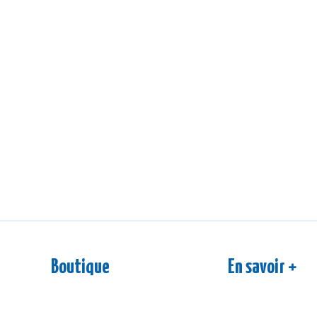
Boutique
En savoir +
Nos boissons
S'inscrire à la