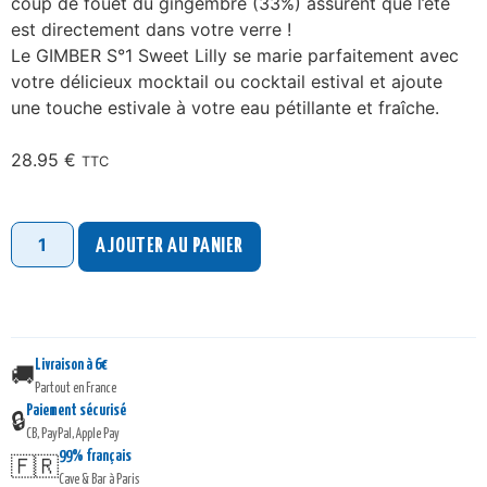
coup de fouet du gingembre (33%) assurent que l’été
est directement dans votre verre !
Le GIMBER S°1 Sweet Lilly se marie parfaitement avec
votre délicieux mocktail ou cocktail estival et ajoute
une touche estivale à votre eau pétillante et fraîche.
28.95
€
TTC
AJOUTER AU PANIER
Livraison à 6€
🚚
Partout en France
Paiement sécurisé
🔒
CB, PayPal, Apple Pay
99% français
🇫🇷
Cave & Bar à Paris