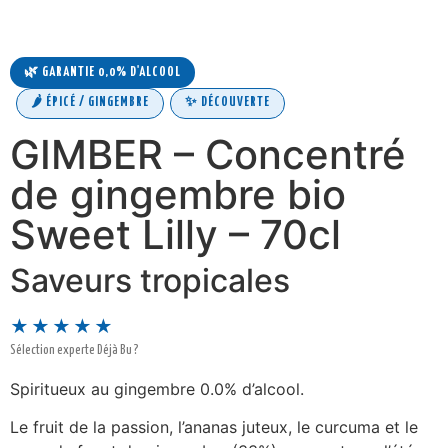
🌿 GARANTIE 0,0% D'ALCOOL
🌶️ ÉPICÉ / GINGEMBRE
✨ DÉCOUVERTE
GIMBER – Concentré
de gingembre bio
Sweet Lilly – 70cl
Saveurs tropicales
★★★★★
Sélection experte Déjà Bu ?
Spiritueux au gingembre 0.0% d’alcool.
Le fruit de la passion, l’ananas juteux, le curcuma et le