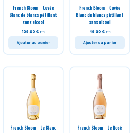
Ajouter au panier
Ajouter au panier
French Bloom – Le Blanc
French Bloom – Le Rosé
pétillant sans alcool
pétillant sans alcool
18.00
€
–
29.00
€
20.00
€
–
34.00
€
TTC
TTC
Choix des options
Choix des options