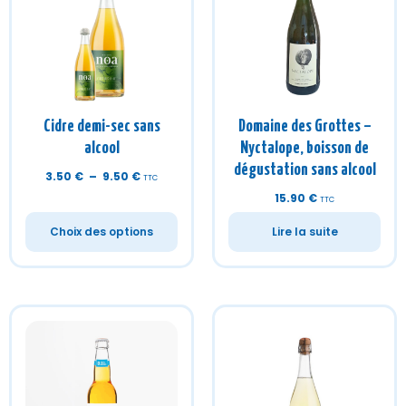
Cidre demi-sec sans
Domaine des Grottes –
alcool
Nyctalope, boisson de
dégustation sans alcool
3.50
€
–
9.50
€
TTC
15.90
€
TTC
Choix des options
Lire la suite
Fils de Pomme – Cidre
Florentina – Bellini
sans alcool
pétillant sans alcool