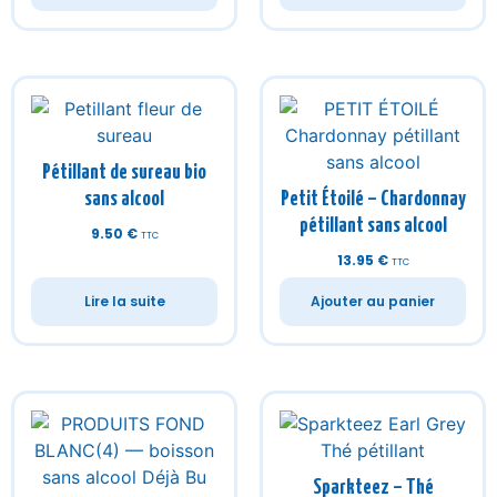
Pétillant de sureau bio
sans alcool
Petit Étoilé – Chardonnay
pétillant sans alcool
9.50
€
TTC
13.95
€
TTC
Lire la suite
Ajouter au panier
Sparkteez – Thé
pétillant Earl Grey sans
Sassy – Cidre sans alcool
alcool
3.90
€
16.90
€
TTC
TTC
Ajouter au panier
Ajouter au panier