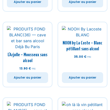
NOOH by La Coste – Blanc
pétillant sans alcool
L’Arjolle – Mousseux sans
35.00
€
TTC
alcool
13.90
€
TTC
Ajouter au panier
Ajouter au panier
Oh Là Là – Vin pétillant
sans alcool
NOOH by La Coste – Rosé
16.90
€
TTC
pétillant sans alcool