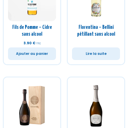
3.90
€
TTC
Ajouter au panier
Lire la suite
French Bloom – Cuvée
French Bloom – Cuvée
Blanc de blancs pétillant
Blanc de blancs pétillant
sans alcool
sans alcool
109.00
€
49.00
€
TTC
TTC