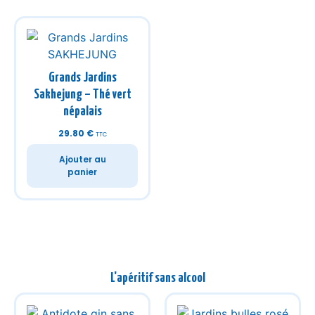
Grands Jardins
Sakhejung – Thé vert
népalais
29.80
€
TTC
Ajouter au
panier
L'apéritif sans alcool