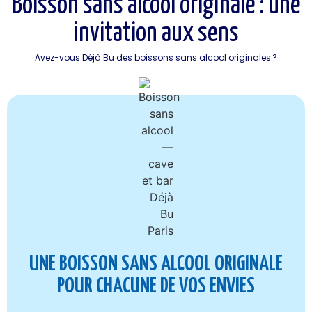
Boisson sans alcool originale : une
Boisson sans alcool originale : une
invitation aux sens
invitation aux sens
Avez-vous Déjà Bu des boissons sans alcool originales
?
UNE BOISSON SANS ALCOOL ORIGINALE
POUR CHACUNE DE VOS ENVIES