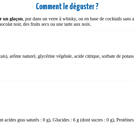
Comment le déguster ?
r un glaçon
, pur dans un verre à whisky, ou en base de cocktails san
olat noir, des fruits secs ou une tarte aux noix.
ais), a
rôme naturel,
glycérine végétale,
acide citrique,
sorbate de potas
 acides gras saturés : 0 g), Glucides : 6 g (dont sucres : 0 g), Protéines 