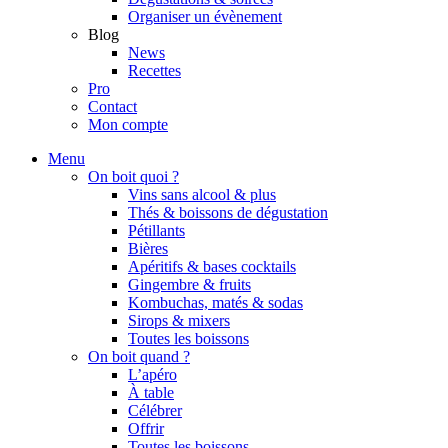
Organiser un évènement
Blog
News
Recettes
Pro
Contact
Mon compte
Menu
On boit quoi ?
Vins sans alcool & plus
Thés & boissons de dégustation
Pétillants
Bières
Apéritifs & bases cocktails
Gingembre & fruits
Kombuchas, matés & sodas
Sirops & mixers
Toutes les boissons
On boit quand ?
L’apéro
À table
Célébrer
Offrir
Toutes les boissons