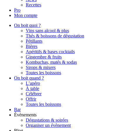
Recettes
Pro
Mon compte
On boit quoi ?
Vins sans alcool & plus
Thés & boissons de dégustation
Pétillants
Bières
Apéritifs & bases cocktails
Gingembre & fruits
Kombuchas, matés & sodas
Sirops & mixers
Toutes les boissons
On boit quand ?
L’apéro
À table
Célébrer
Offrir
Toutes les boissons
Bar
Évènements
Dégustations & soirées
Organiser un évènement
Blog