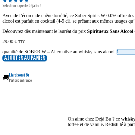
★★★★★
Sélection experte Déjà Bu ?
Avec de l’écorce de chêne torréfié, ce Sober Spirits W 0.0% offre de
alcool est parfait en cocktail (4-5 cl), se prêtant aux mêmes usages qu
Découvrez dès maintenant le lauréat du prix
Spiritueux Sans Alcool
29.00
€
TTC
quantité de SOBER W – Alternative au whisky sans alcool
AJOUTER AU PANIER
Livraison à 6€
🚚
Partout en France
On aime chez Déjà Bu ? ce
whisky
toffee et de vanille. Redistillé à p