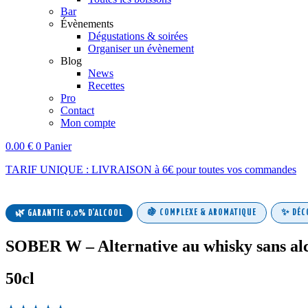
Bar
Évènements
Dégustations & soirées
Organiser un évènement
Blog
News
Recettes
Pro
Contact
Mon compte
0.00
€
0
Panier
TARIF UNIQUE : LIVRAISON à 6€ pour toutes vos commandes
🍇 COMPLEXE & AROMATIQUE
✨ DÉC
🌿 GARANTIE 0,0% D'ALCOOL
SOBER W – Alternative au whisky sans al
50cl