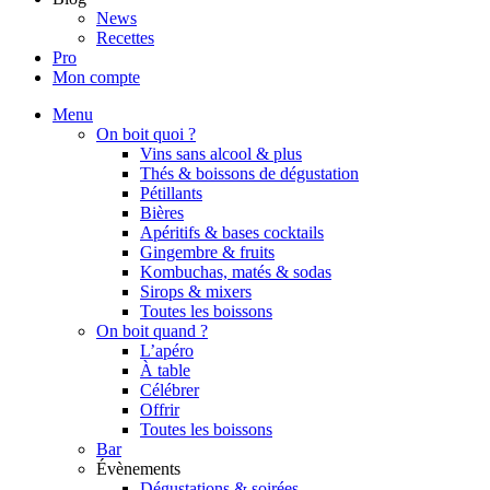
News
Recettes
Pro
Mon compte
Menu
On boit quoi ?
Vins sans alcool & plus
Thés & boissons de dégustation
Pétillants
Bières
Apéritifs & bases cocktails
Gingembre & fruits
Kombuchas, matés & sodas
Sirops & mixers
Toutes les boissons
On boit quand ?
L’apéro
À table
Célébrer
Offrir
Toutes les boissons
Bar
Évènements
Dégustations & soirées