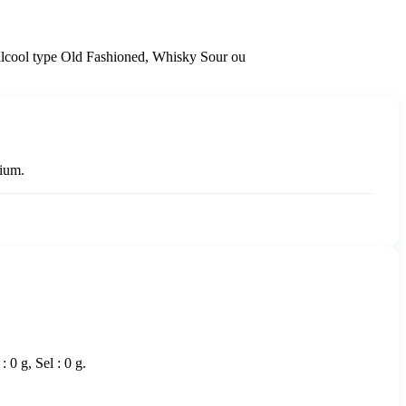
s alcool type Old Fashioned, Whisky Sour ou
sium.
: 0 g, Sel : 0 g.