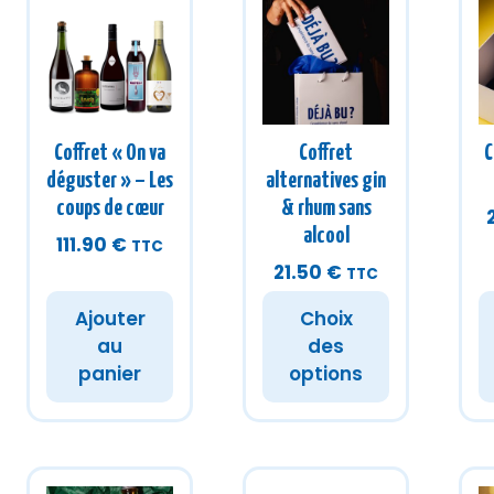
Coffret « On va
Coffret
C
déguster » – Les
alternatives gin
coups de cœur
& rhum sans
alcool
111.90
€
TTC
21.50
€
TTC
Ajouter
Choix
au
des
panier
options