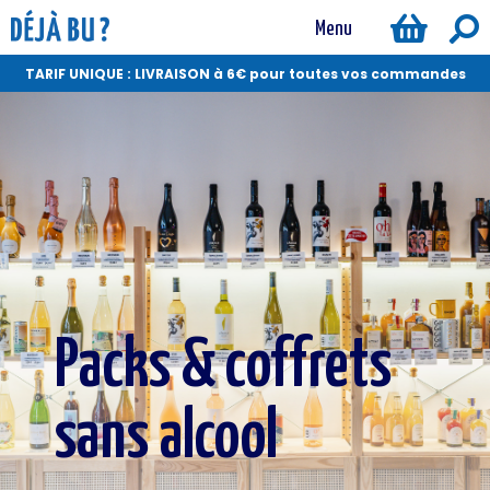
Menu
TARIF UNIQUE : LIVRAISON à 6€ pour toutes vos commandes
Packs & coffrets
sans alcool