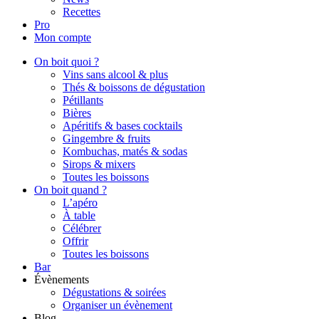
Recettes
Pro
Mon compte
On boit quoi ?
Vins sans alcool & plus
Thés & boissons de dégustation
Pétillants
Bières
Apéritifs & bases cocktails
Gingembre & fruits
Kombuchas, matés & sodas
Sirops & mixers
Toutes les boissons
On boit quand ?
L’apéro
À table
Célébrer
Offrir
Toutes les boissons
Bar
Évènements
Dégustations & soirées
Organiser un évènement
Blog