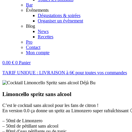
Bar
Évènements
Dégustations & soirées
Organiser un évènement
Blog
News
Recettes
Pro
Contact
Mon compte
0.00
€
0
Panier
TARIF UNIQUE : LIVRAISON à 6€ pour toutes vos commandes
Limoncello spritz sans alcool
C’est le cocktail sans alcool pour les fans de citron !
En version 0.0 ça donne un spritz au Limonzero super rafraîchissant 
– 50ml de Limonzero
– 50ml de pétillant sans alcool
– 80ml d’eau pétillante ou de tonic