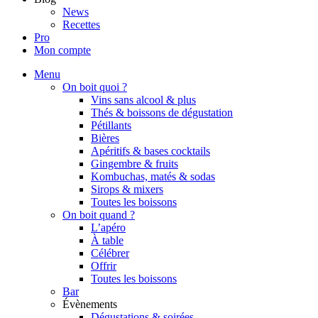
News
Recettes
Pro
Mon compte
Menu
On boit quoi ?
Vins sans alcool & plus
Thés & boissons de dégustation
Pétillants
Bières
Apéritifs & bases cocktails
Gingembre & fruits
Kombuchas, matés & sodas
Sirops & mixers
Toutes les boissons
On boit quand ?
L’apéro
À table
Célébrer
Offrir
Toutes les boissons
Bar
Évènements
Dégustations & soirées