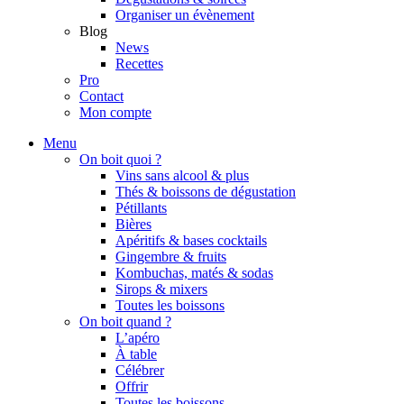
Organiser un évènement
Blog
News
Recettes
Pro
Contact
Mon compte
Menu
On boit quoi ?
Vins sans alcool & plus
Thés & boissons de dégustation
Pétillants
Bières
Apéritifs & bases cocktails
Gingembre & fruits
Kombuchas, matés & sodas
Sirops & mixers
Toutes les boissons
On boit quand ?
L’apéro
À table
Célébrer
Offrir
Toutes les boissons