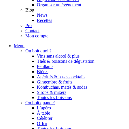
Organiser un évènement
Blog
News
Recettes
Pro
Contact
Mon compte
Menu
On boit quoi ?
Vins sans alcool & plus
Thés & boissons de dégustation
Pétillants
Bières
Apéritifs & bases cocktails
Gingembre & fruits
Kombuchas, matés & sodas
Sirops & mixers
Toutes les boissons
On boit quand ?
L’apéro
À table
Célébrer
Offrir
Toutes les boissons