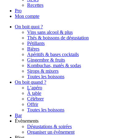
Recettes
Pro
Mon compte
On boit quoi ?
Vins sans alcool & plus
Thés & boissons de dégustation
Pétillants
Bières
Apéritifs & bases cocktails
Gingembre & fruits
Kombuchas, matés & sodas
Sirops & mixers
Toutes les boissons
On boit quand ?
L’apéro
À table
Célébrer
Offrir
Toutes les boissons
Bar
Évènements
Dégustations & soirées
Organiser un évènement
Blog