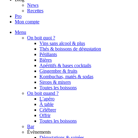
News
Recettes
Pro
Mon compte
Menu
On boit quoi ?
Vins sans alcool & plus
Thés & boissons de dégustation
Pétillants
Bières
Apéritifs & bases cocktails
Gingembre & fruits
Kombuchas, matés & sodas
Sirops & mixers
Toutes les boissons
On boit quand ?
L’apéro
À table
Célébrer
Offrir
Toutes les boissons
Bar
Évènements
Dégustations & soirées