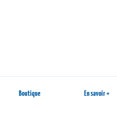
Boutique
En savoir +
Nos boissons
S'inscrire à la
Ateliers & dégustations
FAQ