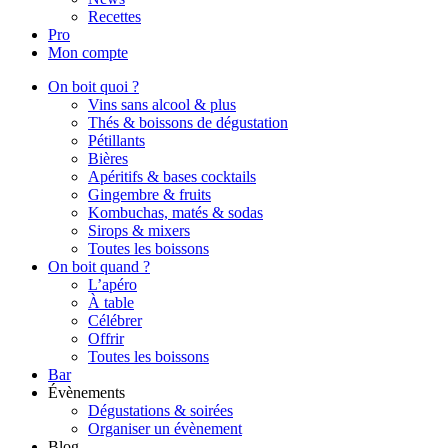
Recettes
Pro
Mon compte
On boit quoi ?
Vins sans alcool & plus
Thés & boissons de dégustation
Pétillants
Bières
Apéritifs & bases cocktails
Gingembre & fruits
Kombuchas, matés & sodas
Sirops & mixers
Toutes les boissons
On boit quand ?
L’apéro
À table
Célébrer
Offrir
Toutes les boissons
Bar
Évènements
Dégustations & soirées
Organiser un évènement
Blog