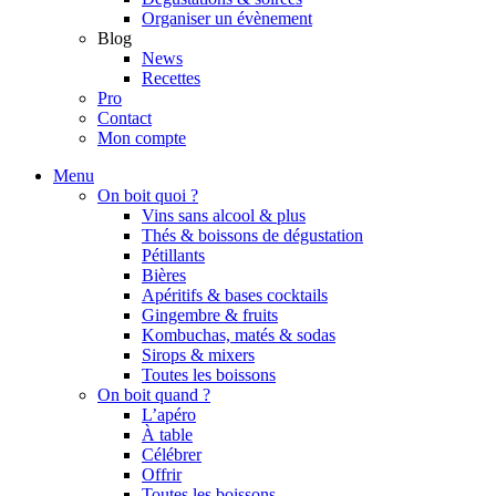
Organiser un évènement
Blog
News
Recettes
Pro
Contact
Mon compte
Menu
On boit quoi ?
Vins sans alcool & plus
Thés & boissons de dégustation
Pétillants
Bières
Apéritifs & bases cocktails
Gingembre & fruits
Kombuchas, matés & sodas
Sirops & mixers
Toutes les boissons
On boit quand ?
L’apéro
À table
Célébrer
Offrir
Toutes les boissons