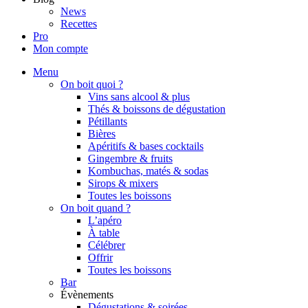
News
Recettes
Pro
Mon compte
Menu
On boit quoi ?
Vins sans alcool & plus
Thés & boissons de dégustation
Pétillants
Bières
Apéritifs & bases cocktails
Gingembre & fruits
Kombuchas, matés & sodas
Sirops & mixers
Toutes les boissons
On boit quand ?
L’apéro
À table
Célébrer
Offrir
Toutes les boissons
Bar
Évènements
Dégustations & soirées